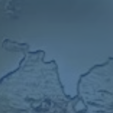
站在聚光灯下，背后是无数个日夜的训练与
坚持。这种奋斗精神深深感染着年轻人。例
如，来自中国的
RNG战队
在2018年夺冠
时，选手Uzi的泪水与笑容成为无数粉丝心
中的经典画面。许多青少年因此立志成为职
业选手，认为“只要努力，我也可能站在那
个舞台上”。这种
榜样效应
让
电竞梦想
不再
是空想，而是触手可及的目标。
二、电竞文化的普及：让梦想更接地气
《英雄联盟》赛事不仅仅是比赛，更是一种
文化的传播。通过直播平台、短视频和社交
媒体，赛事内容无处不在，让年轻人随时随
地感受到电竞的魅力。无论是游戏内的皮肤
设计，还是赛事主题曲的发布，这些元素都
拉近了普通玩家与职业电竞的距离。尤其是
赛事解说员用幽默而专业的语言，将复杂的