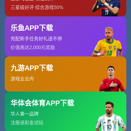
英雄联盟赛事如何点燃年轻一
代的电竞梦想？
2025-12-06T19:42:08+08:00
admin
英雄联盟赛事如何塑造年轻一代的电竞梦想
引言：点燃青春的电竞之火
在数字时代，电竞已经成为全球年轻人追逐
的热潮，而《英雄联盟》（League of
Legends）作为电竞领域的标杆，其赛事不
仅是一场竞技盛宴，更是一种文化现象，深
刻影响着年轻一代的梦想与追求。每年全球
总决赛（Worlds）的直播画面，数百万观众
的狂热呐喊，无不点燃了无数青少年对电竞
职业的向往。那么，
英雄联盟赛事
究竟是如