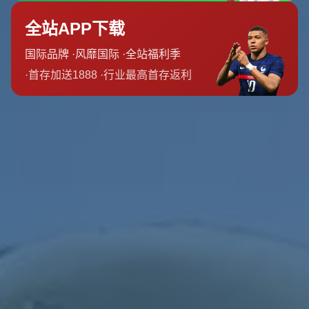
何塑造年轻人的
电竞梦想
的呢？让我们一起
探寻这场虚拟战场背后的现实力量。
一、顶级赛事的榜样力量：激励年轻人追梦
《英雄联盟》赛事，尤其是像S赛（全球总
决赛）这样的顶级舞台，展现了职业选手的
极致操作与团队协作。选手们从默默无闻到