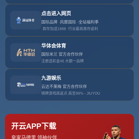
新闻动态
网站首页
新闻动态