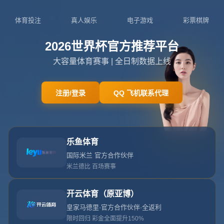
手机号码
18633690315
邮箱
admin@sport-lol-live.com