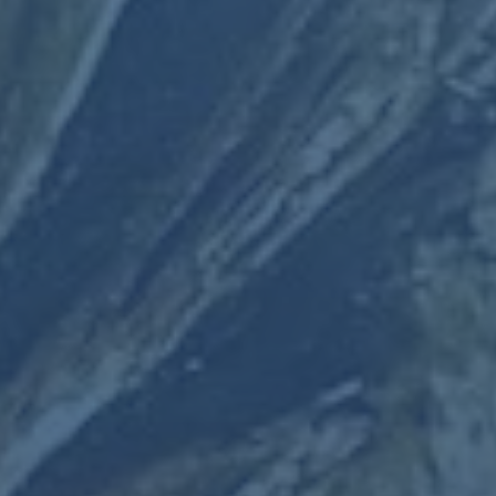
Home
2026-08-07
锚定目标 把足球改革发展蓝图变为实景图
2026-08-07
英雄联盟比赛直播官网，随时掌握最新比赛进程动态
2026-08-07
2026世界杯投注稳定攻略
2026-08-07